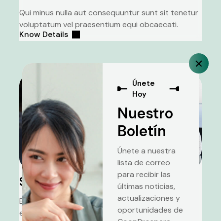
Qui minus nulla aut consequuntur sunt sit tenetur
voluptatum vel praesentium equi obcaecati.
Know Details
Únete
Hoy
Nuestro
Boletín
Únete a nuestra
lista de correo
para recibir las
Smart Investors
últimas noticias,
actualizaciones y
Eos quidem distinctio cum sapiente officiis sed
oportunidades de
error aliquam ut sint nisi qui voluptatem galisum