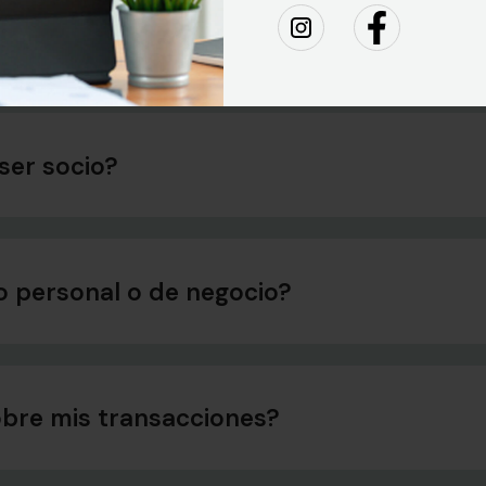
 ser socio?
o personal o de negocio?
obre mis transacciones?