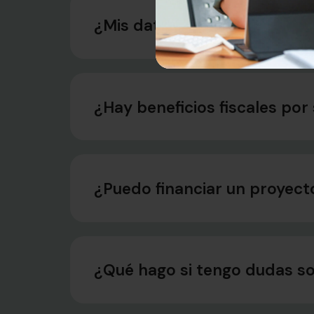
¿Mis datos están seguros?
¿Hay beneficios fiscales por
¿Puedo financiar un proyect
¿Qué hago si tengo dudas s