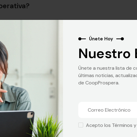
perativa?
Únete Hoy
ta de ahorro?
Nuestro 
Únete a nuestra lista de co
últimas noticias, actuali
para un préstamo?
de CoopProspera.
nes?
Acepto los Términos y