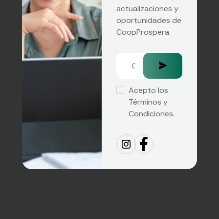
actualizaciones y
oportunidades de
CoopProspera.
Acepto los
Términos y
Condiciones.