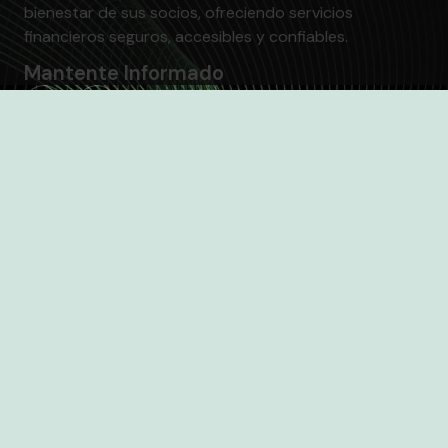
bienestar de sus socios, ofreciendo servicios
financieros seguros, accesibles y confiables.
Mantente Informado
Accede A CoopProspera Desde Tu Móvil
¡Regístrate Para Recibir Nuestras
Novedades!
Acepto todos los Términos y Condiciones