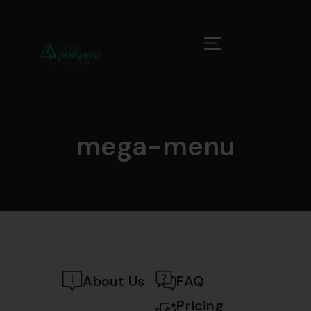
mega-menu
About Us
FAQ
Pricing